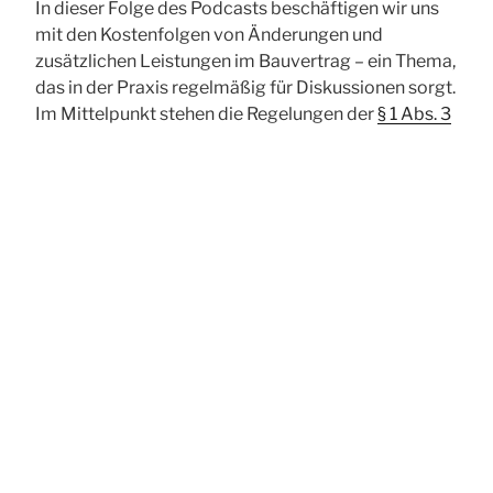
In dieser Folge des Podcasts beschäftigen wir uns
mit den Kostenfolgen von Änderungen und
zusätzlichen Leistungen im Bauvertrag – ein Thema,
das in der Praxis regelmäßig für Diskussionen sorgt.
Im Mittelpunkt stehen die Regelungen der
§ 1 Abs. 3
und 4 VOB/B
sowie die daraus resultierenden
Rechtsfolgen in
§ 2 Abs. 5 und 6 VOB/B
.
„Nachtragshöhe
weiterlesen
im
Bauvertrag
Das Vergabebeschleunigungsgesetz –
–
Alles nur eine Worthülse?
Mehrkosten
nach
VOB/B“