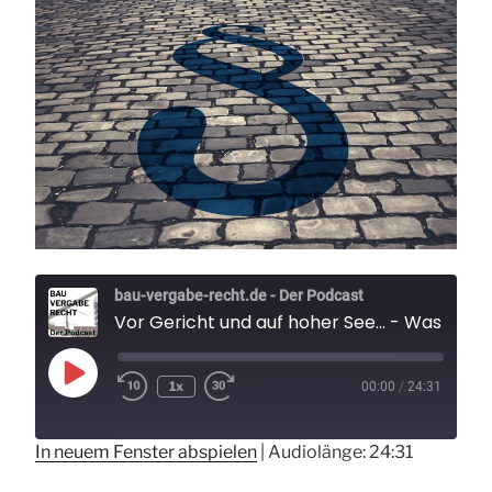
bau-vergabe-recht.de - Der Podcast
Vor Gericht und auf hoher See... - Was man vor G
Play
1x
00:00
/
24:31
Rewind
Fast
Episode
10
Forward
Seconds
30
seconds
In neuem Fenster abspielen
|
Audiolänge: 24:31