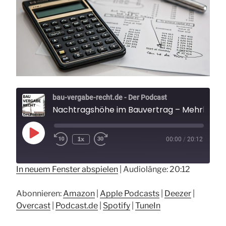
bau-vergabe-recht.de - Der Podcast
Nachtragshöhe im Bauvertrag – Mehrkosten nach VOB/B
Play
1x
00:00
/
20:12
Rewind
Fast
Episode
10
Forward
Seconds
30
seconds
In neuem Fenster abspielen
|
Audiolänge: 20:12
Abonnieren:
Amazon
|
Apple Podcasts
|
Deezer
|
Overcast
|
Podcast.de
|
Spotify
|
TuneIn