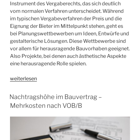
Instrument des Vergaberechts, das sich deutlich
vom normalen Verfahren unterscheidet. Während
im typischen Vergabeverfahren der Preis und die
Eignung der Bieter im Mittelpunkt stehen, geht es
bei Planungswettbewerben um Ideen, Entwürfe und
gestalterische Lösungen. Diese Wettbewerbe sind
vor allem für herausragende Bauvorhaben geeignet.
Also Projekte, bei denen auch ästhetische Aspekte
eine herausragende Rolle spielen.
„Planungswettbewerbe
weiterlesen
nach
RPW
Nachtragshöhe im Bauvertrag –
–
Mehrkosten nach VOB/B
Kreativität
im
Vergaberecht“