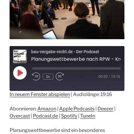
Gericht
alles
erleben
kann“
bau-vergabe-recht.de - Der Podcast
Planungswettbewerbe nach RPW - Kreativität im
Play
1x
00:00
/
19:16
Rewind
Fast
Episode
10
Forward
Seconds
30
seconds
In neuem Fenster abspielen
|
Audiolänge: 19:16
Abonnieren:
Amazon
|
Apple Podcasts
|
Deezer
|
Overcast
|
Podcast.de
|
Spotify
|
TuneIn
Planungswettbewerbe sind ein besonderes