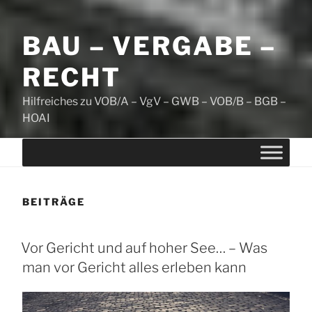
BAU – VERGABE –
RECHT
Hilfreiches zu VOB/A – VgV – GWB – VOB/B – BGB –
HOAI
BEITRÄGE
Vor Gericht und auf hoher See… – Was
man vor Gericht alles erleben kann