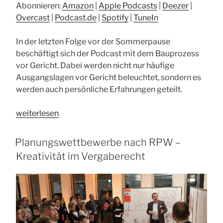
Abonnieren:
Amazon
|
Apple Podcasts
|
Deezer
|
Overcast
|
Podcast.de
|
Spotify
|
TuneIn
In der letzten Folge vor der Sommerpause
beschäftigt sich der Podcast mit dem Bauprozess
vor Gericht. Dabei werden nicht nur häufige
Ausgangslagen vor Gericht beleuchtet, sondern es
werden auch persönliche Erfahrungen geteilt.
„Vor
weiterlesen
Gericht
und
Planungswettbewerbe nach RPW –
auf
Kreativität im Vergaberecht
hoher
See…
–
Was
man
vor