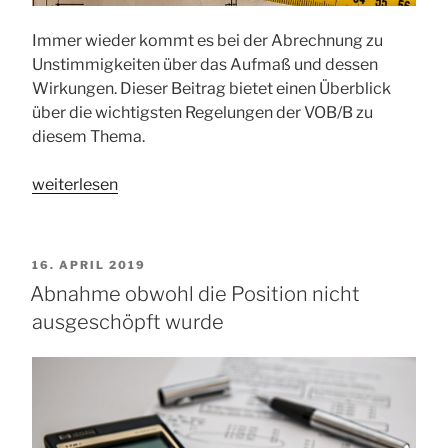
Immer wieder kommt es bei der Abrechnung zu
Unstimmigkeiten über das Aufmaß und dessen
Wirkungen. Dieser Beitrag bietet einen Überblick
über die wichtigsten Regelungen der VOB/B zu
diesem Thema.
„Wie
weiterlesen
erfolgt
das
Aufmaß“
VERÖFFENTLICHT
16. APRIL 2019
AM
Abnahme obwohl die Position nicht
ausgeschöpft wurde