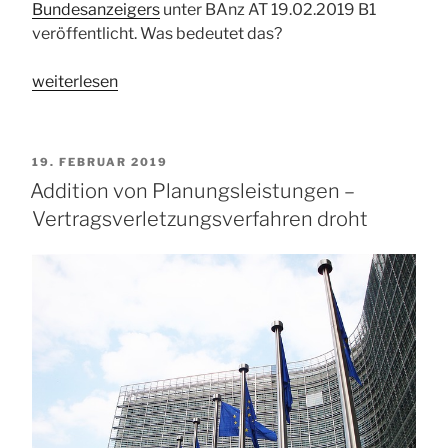
Bundesanzeigers
unter BAnz AT 19.02.2019 B1
veröffentlicht. Was bedeutet das?
„…
weiterlesen
was
lange
währt
VERÖFFENTLICHT
19. FEBRUAR 2019
–
AM
Addition von Planungsleistungen –
VOB/A
Vertragsverletzungsverfahren droht
2019
veröffentlicht“