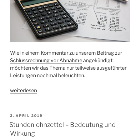
Wie in einem Kommentar zu unserem Beitrag zur
Schlussrechnung vor Abnahme
angekündigt,
möchten wir das Thema nur teilweise ausgeführter
Leistungen nochmal beleuchten.
„Abnahme
weiterlesen
obwohl
die
Position
VERÖFFENTLICHT
2. APRIL 2019
nicht
AM
Stundenlohnzettel – Bedeutung und
ausgeschöpft
Wirkung
wurde“