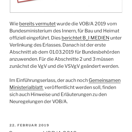
Wie
bereits vermutet
wurde die VOB/A 2019 vom
Bundesministerium des Innern, für Bau und Heimat
offiziell eingeführt. Dies
berichtet B_I MEDIEN
unter
Verlinkung des Erlasses. Danach ist der erste
Abschnitt ab dem 01.03.2019 für Bundesbehörden
anzuwenden. Für die Abschnitte 2 und 3 müssen
zunächst die VgV und die VSVgV geändert werden.
Im Einführungserlass, der auch noch
Gemeinsamen
Ministerialblatt
veröffentlicht werden soll, finden
sich auch Hinweise und Erläuterungen zu den
Neuregelungen der VOB/A.
VERÖFFENTLICHT
22. FEBRUAR 2019
AM