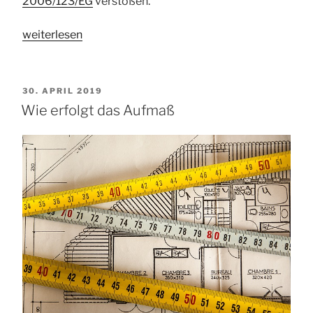
2006/123/EG
verstoßen.
„HOAI
weiterlesen
verstößt
gegen
EU-
VERÖFFENTLICHT
30. APRIL 2019
Recht“
AM
Wie erfolgt das Aufmaß