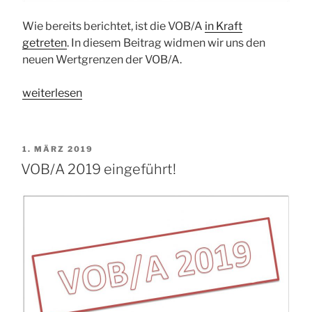
Wie bereits berichtet, ist die VOB/A
in Kraft
getreten
. In diesem Beitrag widmen wir uns den
neuen Wertgrenzen der VOB/A.
„Wertgrenzen
weiterlesen
der
VOB/A
2019“
VERÖFFENTLICHT
1. MÄRZ 2019
AM
VOB/A 2019 eingeführt!