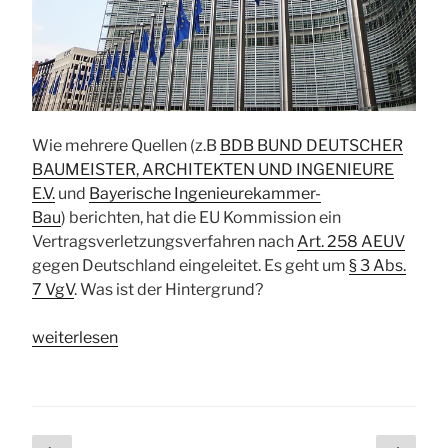
Wie mehrere Quellen (z.B
BDB BUND DEUTSCHER
BAUMEISTER, ARCHITEKTEN UND INGENIEURE
E.V.
und
Bayerische Ingenieurekammer-
Bau
) berichten, hat die EU Kommission ein
Vertragsverletzungsverfahren nach
Art. 258 AEUV
gegen Deutschland eingeleitet. Es geht um
§ 3 Abs.
7 VgV
. Was ist der Hintergrund?
„Addition
weiterlesen
von
Planungsleistungen
–
Vertragsverletzungsverfahren