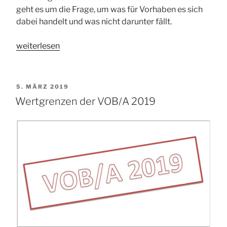
geht es um die Frage, um was für Vorhaben es sich
dabei handelt und was nicht darunter fällt.
„Bauleistungen
weiterlesen
zu
Wohnzwecken“
VERÖFFENTLICHT
5. MÄRZ 2019
AM
Wertgrenzen der VOB/A 2019