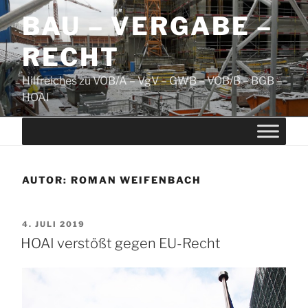
Zum
BAU – VERGABE –
Inhalt
springen
RECHT
Hilfreiches zu VOB/A – VgV – GWB – VOB/B – BGB –
HOAI
AUTOR:
ROMAN WEIFENBACH
VERÖFFENTLICHT
4. JULI 2019
AM
HOAI verstößt gegen EU-Recht