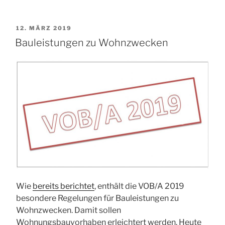
Bedeutung
und
VERÖFFENTLICHT
12. MÄRZ 2019
Wirkung“
AM
Bauleistungen zu Wohnzwecken
Wie
bereits berichtet
, enthält die VOB/A 2019
besondere Regelungen für Bauleistungen zu
Wohnzwecken. Damit sollen
Wohnungsbauvorhaben erleichtert werden. Heute